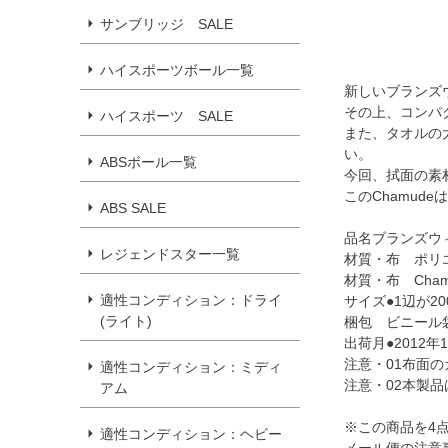
サンブリッジ SALE
ハイスポーツボール一覧
新しいブランズ
その上、コンパ
ハイスポーツ SALE
また、タオルの
い。
ABSボール一覧
今回、拭面の素
このChamu
ABS SALE
品名ブランズウ
レジェンドスター一覧
材質・布 ポリエ
材質・布 Cha
適性コンディション：ドライ
サイズ●1辺が2
(ライト)
梱包 ビニール
出荷月●2012年
注意・01布面
適性コンディション：ミディ
注意・02本製
アム
※この商品を4
適性コンディション：ヘビー