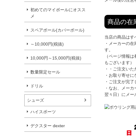
メール便の注意
初めてのマイボールにオスス
メ
商品の在
スペアボール(カバーボール)
当店の商品はす
・メーカーの在
～10,000円(税抜)
す。
（ページ情報は
10,000円～15,000円(税抜)
もございます）
・・ご注文いた
数量限定セール
・お取り寄せに
・ご注文が完了
ドリル
・なお、メーカ
翌々日）にメー
シューズ
ハイスポーツ
デクスター dexter