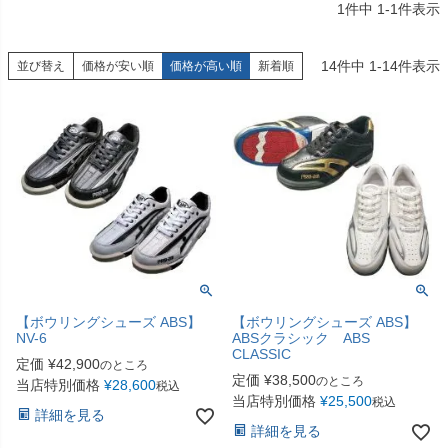
1
件中
1
-
1
件表示
14
件中
1
-
14
件表示
並び替え
価格が安い順
価格が高い順
新着順
【ボウリングシューズ ABS】
【ボウリングシューズ ABS】
NV-6
ABSクラシック ABS
CLASSIC
定価
¥
42,900
のところ
定価
¥
38,500
のところ
当店特別価格
¥
28,600
税込
当店特別価格
¥
25,500
税込
詳細を見る
詳細を見る