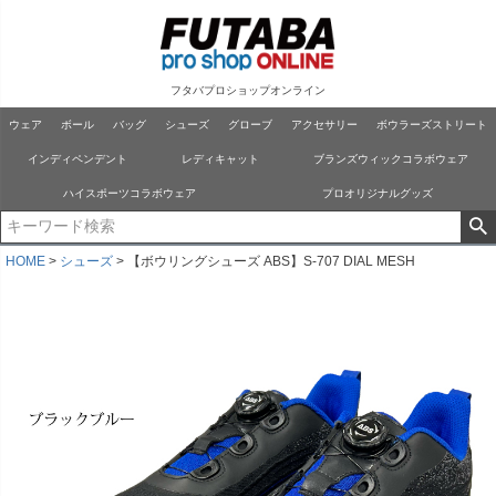
フタバプロショップオンライン
ウェア
ボール
バッグ
シューズ
グローブ
アクセサリー
ボウラーズストリート
インディペンデント
レディキャット
ブランズウィックコラボウェア
ハイスポーツコラボウェア
プロオリジナルグッズ
HOME
シューズ
【ボウリングシューズ ABS】S-707 DIAL MESH