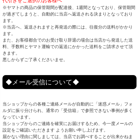
代引きをご選択のお客様へ
※ヤマトの商品の保管期間が配達後、1週間となっており、保管期間
が過ぎてしまうと、自動的に当店へ返送される決まりとなっており
ます。
※当店へ、返送されますと再発送の際には、往復分の送料がかかり
ます。
また、お客様都合でのお受け取り辞退の場合は当店から発送した送
料、手数料とヤマト運輸での返送にかかった送料をご請求させて頂
きます。
悪しからずご了承くださいませ。
◆メール受信について◆
当ショップからの各種ご連絡メールが自動的に「迷惑メール」フォ
ルダに振り分けられ、通常の「受信箱」で参照できない事例が多く
なっています。
当ショップからのご連絡を確実にお届けするため、今一度メールの
設定をご確認いただきます ようお願い申し上げます。
届かない理由に関しましては、当店でお調べすることが出来かねま