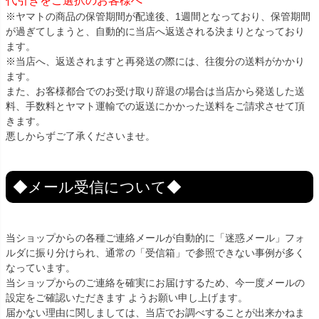
代引きをご選択のお客様へ
※ヤマトの商品の保管期間が配達後、1週間となっており、保管期間
が過ぎてしまうと、自動的に当店へ返送される決まりとなっており
ます。
※当店へ、返送されますと再発送の際には、往復分の送料がかかり
ます。
また、お客様都合でのお受け取り辞退の場合は当店から発送した送
料、手数料とヤマト運輸での返送にかかった送料をご請求させて頂
きます。
悪しからずご了承くださいませ。
◆メール受信について◆
当ショップからの各種ご連絡メールが自動的に「迷惑メール」フォ
ルダに振り分けられ、通常の「受信箱」で参照できない事例が多く
なっています。
当ショップからのご連絡を確実にお届けするため、今一度メールの
設定をご確認いただきます ようお願い申し上げます。
届かない理由に関しましては、当店でお調べすることが出来かねま