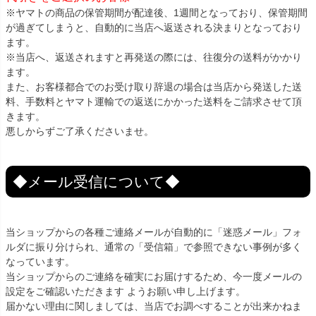
※ヤマトの商品の保管期間が配達後、1週間となっており、保管期間
が過ぎてしまうと、自動的に当店へ返送される決まりとなっており
ます。
※当店へ、返送されますと再発送の際には、往復分の送料がかかり
ます。
また、お客様都合でのお受け取り辞退の場合は当店から発送した送
料、手数料とヤマト運輸での返送にかかった送料をご請求させて頂
きます。
悪しからずご了承くださいませ。
◆メール受信について◆
当ショップからの各種ご連絡メールが自動的に「迷惑メール」フォ
ルダに振り分けられ、通常の「受信箱」で参照できない事例が多く
なっています。
当ショップからのご連絡を確実にお届けするため、今一度メールの
設定をご確認いただきます ようお願い申し上げます。
届かない理由に関しましては、当店でお調べすることが出来かねま