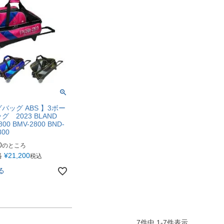
バッグ ABS 】3ボー
 2023 BLAND
800 BMV-2800 BND-
800
0
のところ
格
¥
21,200
税込
る
7
件中
1
-
7
件表示