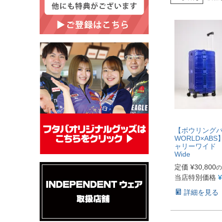
【ボウリングバッ
WORLD×AB
ャリーワイド 3 Ba
Wide
定価
¥
30,800
の
当店特別価格
¥
詳細を見る