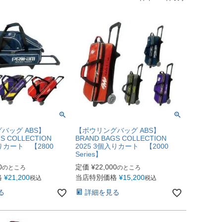
バッグ ABS】
【ボウリングバッグ ABS】
S COLLECTION
BRAND BAGS COLLECTION
入りカート 【2800
2025 3個入りカート 【2000
Series】
0
定価
¥
22,000
のところ
のところ
格
¥
21,200
当店特別価格
¥
15,200
税込
税込
る
詳細を見る