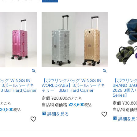
グ WINGS IN
【ボウリングバッグ WINGS IN
【ボウリング
S】3ボールハードキ
WORLD×ABS】3ボールハードキ
BRAND BAG
ll Hard Carrier
ャリー 3Ball Hard Carrier
2025 3個
Series】
定価
¥
28,600
のところ
定価
¥
30,80
ところ
当店特別価格
¥
28,600
税込
30,800
当店特別価
税込
詳細を見る
詳細を見