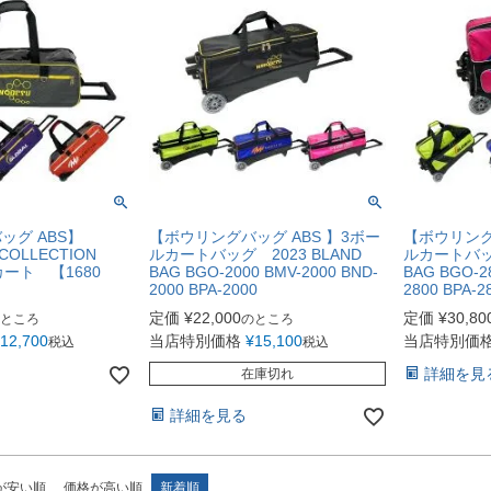
ッグ ABS】
【ボウリングバッグ ABS 】3ボー
【ボウリング
 COLLECTION
ルカートバッグ 2023 BLAND
ルカートバッグ
カート 【1680
BAG BGO-2000 BMV-2000 BND-
BAG BGO-2
2000 BPA-2000
2800 BPA-2
定価
¥
22,000
定価
¥
30,80
ところ
のところ
12,700
当店特別価格
¥
15,100
当店特別価
税込
税込
詳細を見
在庫切れ
詳細を見る
が安い順
価格が高い順
新着順