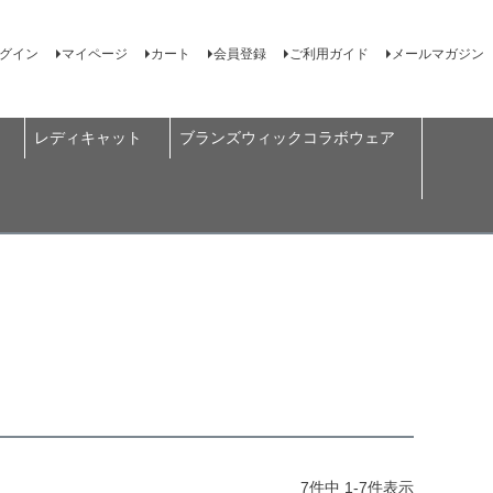
グイン
マイページ
カート
会員登録
ご利用ガイド
メールマガジン
レディキャット
ブランズウィックコラボウェア
7
件中
1
-
7
件表示