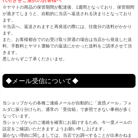
代引きをご選択のお客様へ
※ヤマトの商品の保管期間が配達後、1週間となっており、保管期間
が過ぎてしまうと、自動的に当店へ返送される決まりとなっており
ます。
※当店へ、返送されますと再発送の際には、往復分の送料がかかり
ます。
また、お客様都合でのお受け取り辞退の場合は当店から発送した送
料、手数料とヤマト運輸での返送にかかった送料をご請求させて頂
きます。
悪しからずご了承くださいませ。
◆メール受信について◆
当ショップからの各種ご連絡メールが自動的に「迷惑メール」フォ
ルダに振り分けられ、通常の「受信箱」で参照できない事例が多く
なっています。
当ショップからのご連絡を確実にお届けするため、今一度メールの
設定をご確認いただきます ようお願い申し上げます。
届かない理由に関しましては、当店でお調べすることが出来かねま