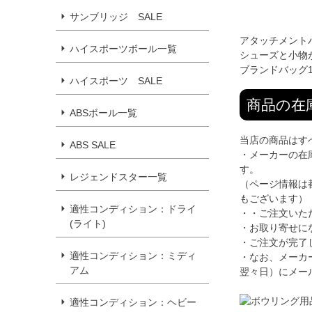
サンブリッジ SALE
アタッチメント
ハイスポーツボール一覧
シューズと小物
ブランドバッグ
ハイスポーツ SALE
商品の在
ABSボール一覧
当店の商品はす
ABS SALE
・メーカーの在
す。
レジェンドスター一覧
（ページ情報は
もございます）
適性コンディション：ドライ
・・ご注文いた
(ライト)
・お取り寄せに
・ご注文が完了
適性コンディション：ミディ
・なお、メーカ
アム
翌々日）にメー
適性コンディション：ヘビー