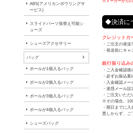
※メーカーからの
ABS(アメリカンボウリングサ
ービス)
◆決済に
スライドパーツ張替え可能シ
ューズ
クレジットカ
シューズアクセサリー
・ご注文の発送
・発送前にキャ
バッグ
銀行振り込み
ボールが1個入るバッグ
・ご入金確認後
・必ずお振込案
・入金確認メー
ボールが2個入るバッグ
・迷惑メール設
・ご注文いただ
ボールが3個入るバッグ
※その場合、1
・期日までに入
ボールが4個入るバッグ
悪しからず、ご
シューズバッグ