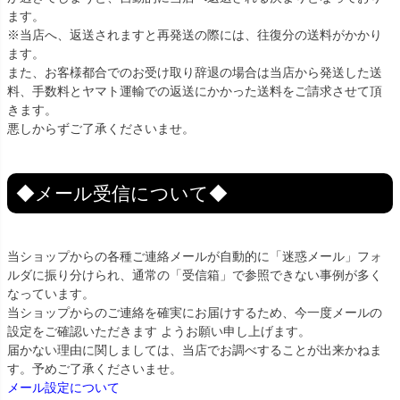
ます。
※当店へ、返送されますと再発送の際には、往復分の送料がかかり
ます。
また、お客様都合でのお受け取り辞退の場合は当店から発送した送
料、手数料とヤマト運輸での返送にかかった送料をご請求させて頂
きます。
悪しからずご了承くださいませ。
◆メール受信について◆
当ショップからの各種ご連絡メールが自動的に「迷惑メール」フォ
ルダに振り分けられ、通常の「受信箱」で参照できない事例が多く
なっています。
当ショップからのご連絡を確実にお届けするため、今一度メールの
設定をご確認いただきます ようお願い申し上げます。
届かない理由に関しましては、当店でお調べすることが出来かねま
す。予めご了承くださいませ。
メール設定について