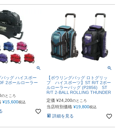
バッグ ハイスポー
【ボウリングバッグ ロトグリッ
-DF 2ボールローラー
プ ハイスポーツ】ST R/T 2ボー
ルローラーバッグ (P2856) ST
R/T 2-BALL ROLLING THUNDER
0
のところ
定価
¥
24,200
のところ
格
¥
15,600
税込
当店特別価格
¥
19,800
税込
る
詳細を見る