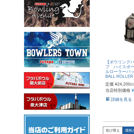
【ボウリングバ
プ ハイスポー
ルローラーバッグ
BALL ROLLER
定価
¥
24,200
の
当店特別価格
¥
詳細を見る
並び替え
価格