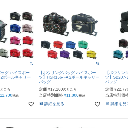
ッグ ハイスポー
【ボウリングバッグ ハイスポー
【ボウリング
DF 2ボールキャリー
ツ】HSR156-FA 2ボールキャリー
ツ】SB207
バッグ
バッグ
定価
¥
17,160
定価
¥
22,77
ところ
のところ
11,700
当店特別価格
¥
11,800
当店特別価
税込
税込
詳細を見る
詳細を見