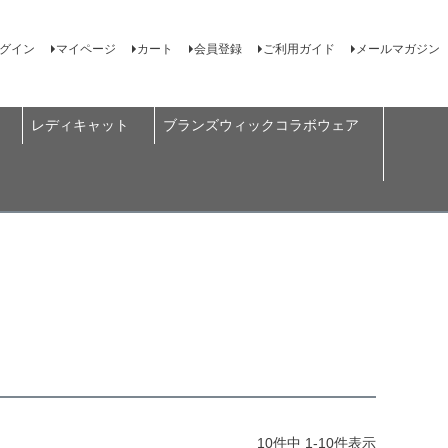
グイン
マイページ
カート
会員登録
ご利用ガイド
メールマガジン
レディキャット
ブランズウィックコラボウェア
10
件中
1
-
10
件表示