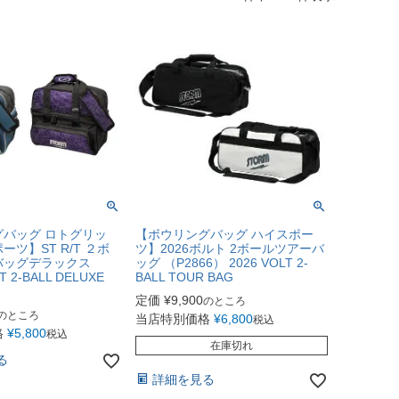
バッグ ロトグリッ
【ボウリングバッグ ハイスポー
ツ】ST R/T ２ボ
ツ】2026ボルト 2ボールツアーバ
バッグデラックス
ッグ （P2866） 2026 VOLT 2-
T 2-BALL DELUXE
BALL TOUR BAG
定価
¥
9,900
のところ
のところ
当店特別価格
¥
6,800
税込
格
¥
5,800
税込
在庫切れ
る
詳細を見る