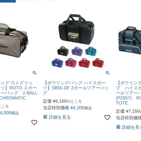
ッグ ロトグリッ
【ボウリングバッグ ハイスポー
【ボウリング
ツ】ROTO ２ボー
ツ】SB56-DF 2ボールツアーバッ
プ ハイスポー
バッグ 2-BALL
グ
ールツアー
ACHROMATIC
(P2857) R/
定価
¥
6,160
のところ
TOTE
ところ
当店特別価格
¥
4,200
税込
定価
¥
7,150
4,000
税込
詳細を見る
当店特別価
詳細を見