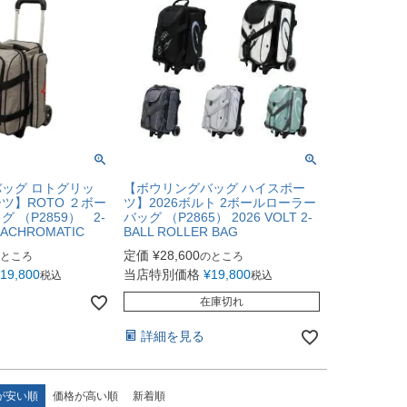
ッグ ロトグリッ
【ボウリングバッグ ハイスポー
ツ】ROTO ２ボー
ツ】2026ボルト 2ボールローラー
 （P2859） 2-
バッグ （P2865） 2026 VOLT 2-
 ACHROMATIC
BALL ROLLER BAG
定価
¥
28,600
ところ
のところ
19,800
当店特別価格
¥
19,800
税込
税込
在庫切れ
詳細を見る
が安い順
価格が高い順
新着順