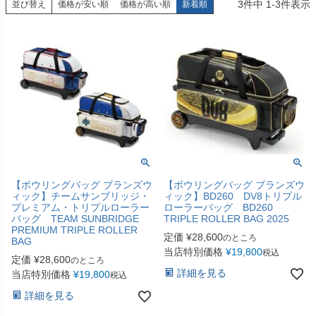
3
件中
1
-
3
件表示
並び替え
価格が安い順
価格が高い順
新着順
【ボウリングバッグ ブランズウ
【ボウリングバッグ ブランズウ
ィック】チームサンブリッジ・
ィック】BD260 DV8トリプル
プレミアム・トリプルローラー
ローラーバッグ BD260
バッグ TEAM SUNBRIDGE
TRIPLE ROLLER BAG 2025
PREMIUM TRIPLE ROLLER
定価
¥
28,600
のところ
BAG
当店特別価格
¥
19,800
税込
定価
¥
28,600
のところ
詳細を見る
当店特別価格
¥
19,800
税込
詳細を見る