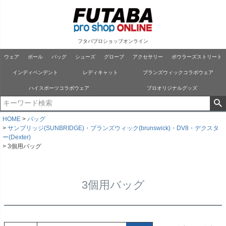
フタバプロショップオンライン
ウェア
ボール
バッグ
シューズ
グローブ
アクセサリー
ボウラーズストリート
インディペンデント
レディキャット
ブランズウィックコラボウェア
ハイスポーツコラボウェア
プロオリジナルグッズ
HOME
バッグ
サンブリッジ(SUNBRIDGE)・ブランズウィック(brunswick)・DV8・デクスタ
ー(Dexter)
3個用バッグ
3個用バッグ