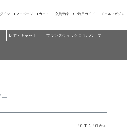
グイン
マイページ
カート
会員登録
ご利用ガイド
メールマガジン
レディキャット
ブランズウィックコラボウェア
ダー
4
件中
1
-
4
件表示