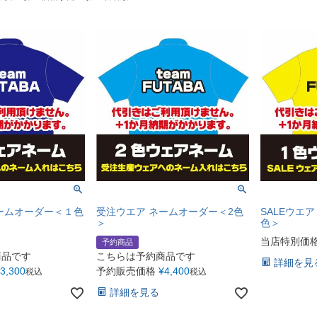
ームオーダー＜１色
受注ウエア ネームオーダー＜2色
SALEウエ
＞
色＞
当店特別価
予約商品
商品です
こちらは予約商品です
詳細を見
3,300
予約販売価格
¥
4,400
税込
税込
詳細を見る