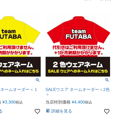
ア ネームオーダー＜１
SALEウエア ネームオーダー＜2色
＞
格
¥
3,300
当店特別価格
¥
4,400
税込
税込
る
詳細を見る