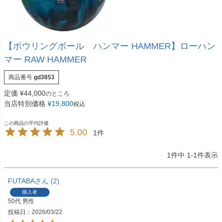
【ボウリングボール ハンマー HAMMER】ローハン
マー RAW HAMMER
商品番号
gd3853
定価
¥
44,000
のところ
当店特別価格
¥
19,800
税込
5.00
1
1
件中
1
-
1
件表示
FUTABA
2
購入者
50代
男性
投稿日
2026/03/22