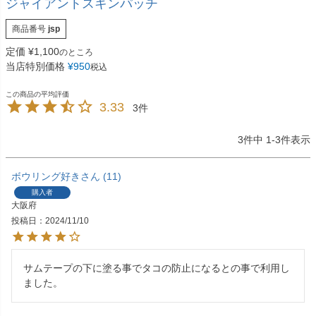
ジャイアントスキンパッチ
商品番号
jsp
定価
¥
1,100
のところ
当店特別価格
¥
950
税込
3.33
3
3
件中
1
-
3
件表示
ボウリング好き
11
購入者
大阪府
投稿日
2024/11/10
サムテープの下に塗る事でタコの防止になるとの事で利用し
ました。