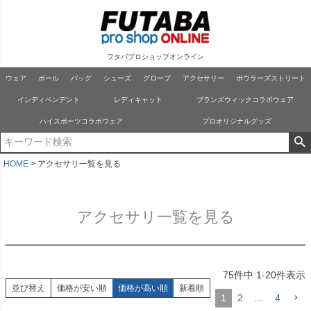
フタバプロショップオンライン
ウェア
ボール
バッグ
シューズ
グローブ
アクセサリー
ボウラーズストリート
インディペンデント
レディキャット
ブランズウィックコラボウェア
ハイスポーツコラボウェア
プロオリジナルグッズ
HOME
アクセサリ一覧を見る
アクセサリ一覧を見る
75
件中
1
-
20
件表示
並び替え
価格が安い順
価格が高い順
新着順
1
2
…
4