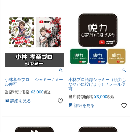
小林孝至プロ シャミー / メー
小林プロ語録シャミー（脱力し
ル便可
なやかに投げよう） / メール便
可
当店特別価格
¥
3,000
税込
当店特別価格
¥
3,000
税込
詳細を見る
詳細を見る