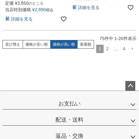
定価
¥
3,850
のところ
詳細を見る
当店特別価格
¥
2,890
税込
詳細を見る
75
件中
1
-
20
件表示
並び替え
価格が安い順
価格が高い順
新着順
1
2
…
4
ペー
ジト
お支払い
ップ
へ
配送・送料
返品・交換