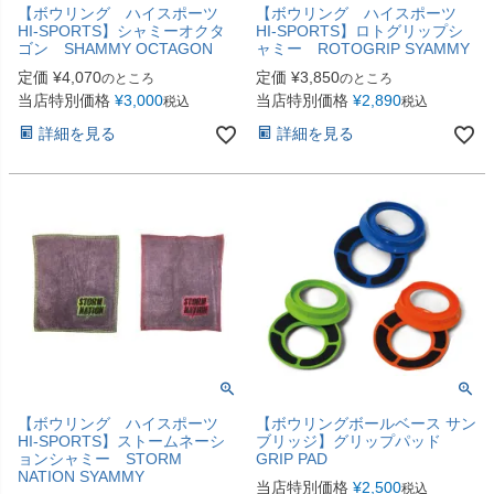
【ボウリング ハイスポーツ
【ボウリング ハイスポーツ
HI-SPORTS】シャミーオクタ
HI-SPORTS】ロトグリップシ
ゴン SHAMMY OCTAGON
ャミー ROTOGRIP SYAMMY
定価
¥
4,070
定価
¥
3,850
のところ
のところ
当店特別価格
¥
3,000
当店特別価格
¥
2,890
税込
税込
詳細を見る
詳細を見る
【ボウリング ハイスポーツ
【ボウリングボールベース サン
HI-SPORTS】ストームネーシ
ブリッジ】グリップパッド
ョンシャミー STORM
GRIP PAD
NATION SYAMMY
当店特別価格
¥
2,500
税込